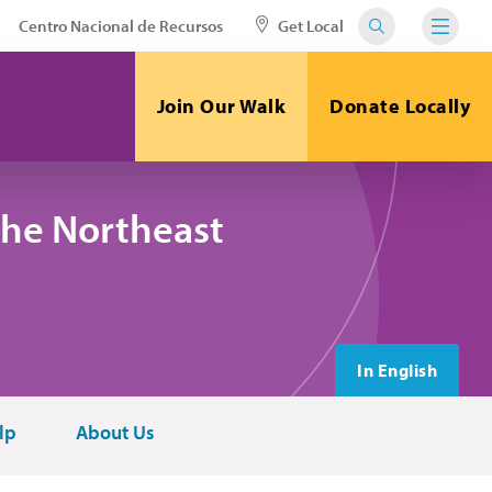
Centro Nacional de Recursos
Get Local
Join Our Walk
Donate Locally
the Northeast
In English
lp
About Us