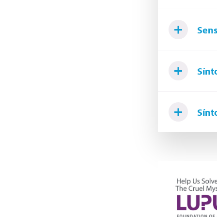
Sens
Sínt
Sínt