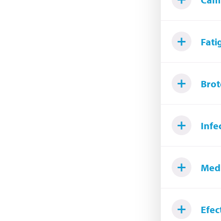
Fati
Brot
Infe
Medi
Efec