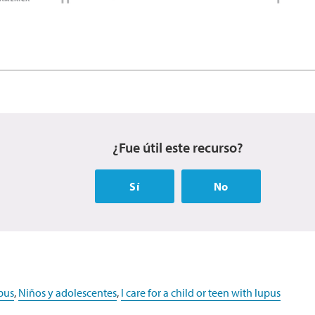
¿Fue útil este recurso?
Sí
No
pus
,
Niños y adolescentes
,
I care for a child or teen with lupus