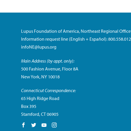
Lupus Foundation of America, Northeast Regional Office
Information request line (English + Español): 800.558.01
infoNE@lupus.org
Main Address (by appt. only):
500 Fashion Avenue, Floor 8A
New York, NY 10018
Connecticut Correspondence:
65 High Ridge Road
Box 395
Stamford, CT 06905
Follow us on Facebook
Follow us on Twitter
Follow us on YouTube
Follow us on Instagram