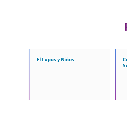
El Lupus y Niños
C
S