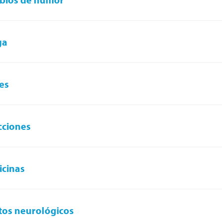
ga
es
cciones
cinas
tos neurológicos