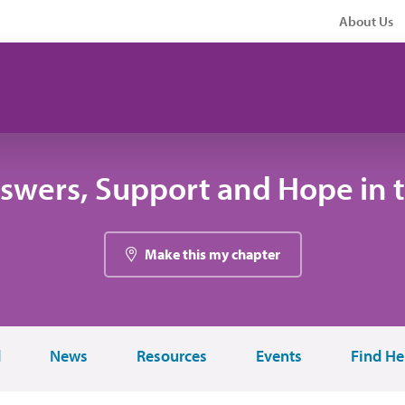
About Us
swers, Support and Hope in 
Make this my chapter
d
News
Resources
Events
Find He