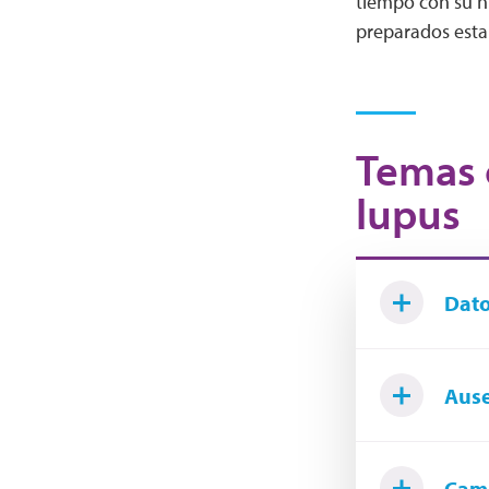
tiempo con su h
preparados estar
Temas 
lupus
Dato
Ause
Cam