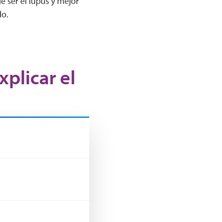
 ser el lupus y mejor
do.
plicar el