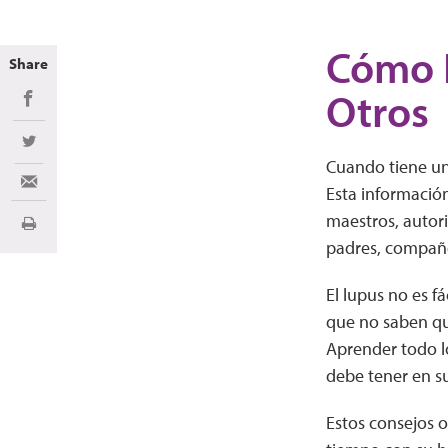
Cómo E
Share
Otros
Share on Facebook
Share on Twitter
Cuando tiene un 
Share via Email
Esta información
maestros, autori
Imprimir
padres, compañe
El lupus no es f
que no saben qu
Aprender todo l
debe tener en s
Estos consejos 