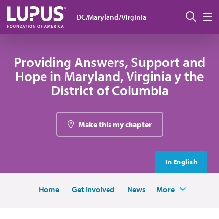
Pasar al contenido principal
Busc
DC/Maryland/Virginia
M
Providing Answers, Support and
Hope in Maryland, Virginia y the
District of Columbia
Make this my chapter
In English
Home
Get Involved
News
More