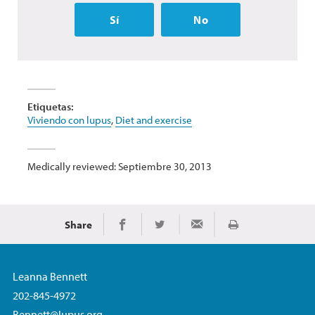
Sí
No
Etiquetas:
Viviendo con lupus
,
Diet and exercise
Medically reviewed: Septiembre 30, 2013
Share
Imprimir
Share on Facebook
Share on Twitter
Share via Email
Leanna Bennett
202-845-4972
Bennett@lupus.org