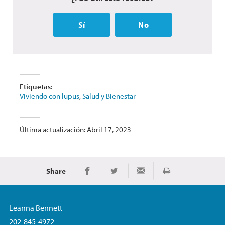
Sí
No
Etiquetas:
Viviendo con lupus
,
Salud y Bienestar
Última actualización: Abril 17, 2023
Share
Imprimir
Share on Facebook
Share on Twitter
Share via Email
Leanna Bennett
202-845-4972