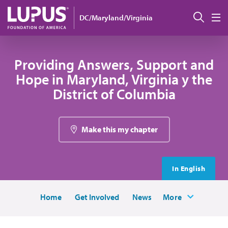
Pasar al contenido principal
Busc
DC/Maryland/Virginia
M
Providing Answers, Support and
Hope in Maryland, Virginia y the
District of Columbia
Make this my chapter
In English
Home
Get Involved
News
More