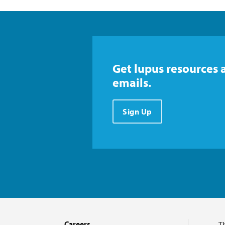
Get lupus resources 
emails.
Sign Up
Careers
T