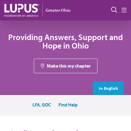
Pasar al contenido principal
Busc
Greater Ohio
M
Providing Answers, Support and
Hope in Ohio
Make this my chapter
In English
LFA, GOC
Find Help