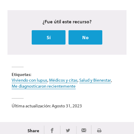
¿Fue útil este recurso?
Sí
No
Etiquetas:
Viviendo con lupus
,
Médicos y citas
,
Salud y Bienestar
,
Me diagnosticaron recientemente
Última actualización: Agosto 31, 2023
Share
Imprimir
Share on Facebook
Share on Twitter
Share via Email