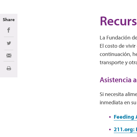
Recurs
Share
Share on Facebook
La Fundación de 
El costo de vivi
Share on Twitter
continuación, h
Share via Email
transporte y otr
Imprimir
Asistencia 
Si necesita alim
inmediata en su
Feeding 
211.org: