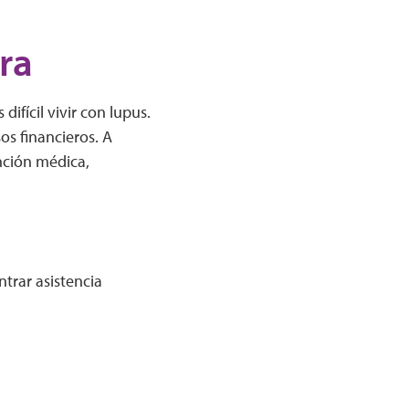
ra
ifícil vivir con lupus.
os financieros. A
nción médica,
trar asistencia