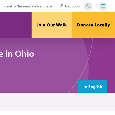
Centro Nacional de Recursos
Get Local
Join Our Walk
Donate Locally
 in Ohio
In English