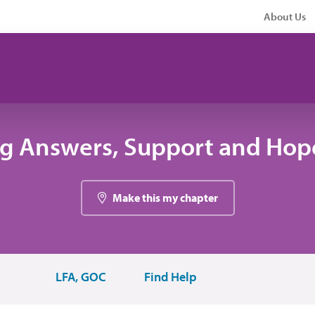
About Us
ng Answers, Support and Hope
Make this my chapter
LFA, GOC
Find Help