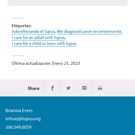
Etiquetas:
Sobrellevando el lupus
,
Me diagnosticaron recientemente
,
I care for an adult with lupus
,
I care for a child or teen with lupus
Última actualización: Enero 25, 2023
Share
Imprimir
Share on Facebook
Share on Twitter
Share via Email
Brianna Evers
infoaz@lupus.org
206.549.0059