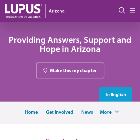
Pasar al contenido principal
Busc
Arizona
M
Providing Answers, Support and
Hope in Arizona
Make this my chapter
In English
Home
Get Involved
News
More