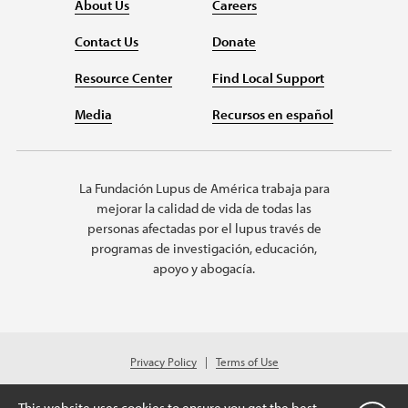
About Us
Careers
Contact Us
Donate
Resource Center
Find Local Support
Media
Recursos en español
La Fundación Lupus de América trabaja para
mejorar la calidad de vida de todas las
personas afectadas por el lupus través de
programas de investigación, educación,
apoyo y abogacía.
Privacy Policy
Terms of Use
© 2026 Lupus Foundation of America. All rights reserved.
Charitable organization with 501(c)(3) tax-exempt status. Federal ID #43-
This website uses cookies to ensure you get the best