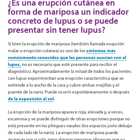
¿Es una erupción cutánea en
forma de mariposa un indicador
concreto de lupus o se puede
presentar sin tener lupus?
Si bien la erupción de mariposa (también llamada erupción
malar o erupción cutánea) es uno de los
síntomas más
comúnmente conocidos que las personas asocian con el
lupus,
no es necesario que esté presente para recibir el
diagnóstico. Aproximadamente la mitad de todos los pacientes
con lupus experimentan una erupción característica que se
extiende a lo ancho de la cara y cubre ambas mejillas y el
puente de la nariz. Puede ocurrir espontáneamente o después
de la exposición al sol
.
La erupción de la mariposa aparece roja, elevada y, a veces,
escamosa y se puede distinguir de otras erupciones porque no
está presente en los pliegues nasales (los espacios justo debajo
de cada lado de la nariz). La erupción de mariposa puede
aparecer por sí sola, pero algunas personas observan que su