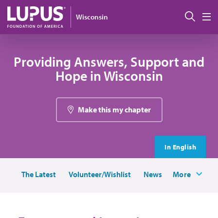
Pasar al contenido principal
Busc
Wisconsin
M
Providing Answers, Support and
Hope in Wisconsin
Make this my chapter
In English
The Latest
Volunteer/Wishlist
News
More