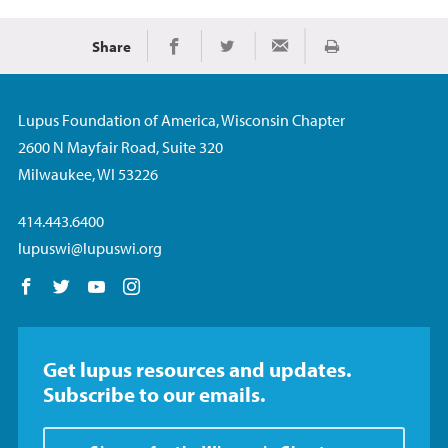
Share
Imprimir
Share on Facebook
Share on Twitter
Share via Email
Lupus Foundation of America, Wisconsin Chapter
2600 N Mayfair Road, Suite 320
Milwaukee, WI 53226
414.443.6400
lupuswi@lupuswi.org
Follow us on Facebook
Follow us on Twitter
Follow us on YouTube
Follow us on Instagram
Get lupus resources and updates.
Subscribe to our emails.