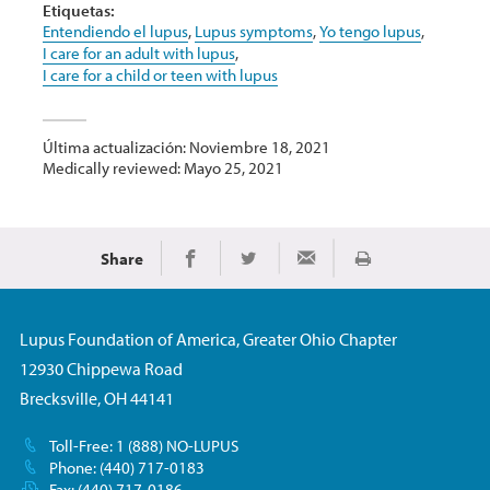
Etiquetas:
Entendiendo el lupus
,
Lupus symptoms
,
Yo tengo lupus
,
I care for an adult with lupus
,
I care for a child or teen with lupus
Última actualización: Noviembre 18, 2021
Medically reviewed: Mayo 25, 2021
Share
Imprimir
Share on Facebook
Share on Twitter
Share via Email
Lupus Foundation of America, Greater Ohio Chapter
12930 Chippewa Road
Brecksville, OH 44141
Toll-Free: 1 (888) NO-LUPUS
Phone: (440) 717-0183
Fax: (440) 717-0186