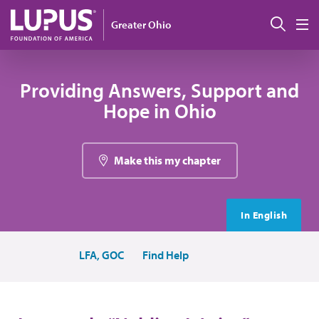
Pasar al contenido principal
Busc
Greater Ohio
M
Providing Answers, Support and
Hope in Ohio
Make this my chapter
In English
LFA, GOC
Find Help