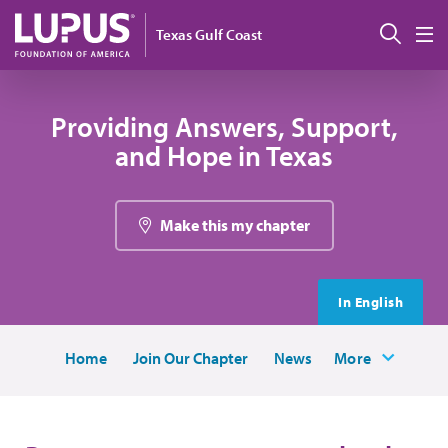
Pasar al contenido principal
Busc
Texas Gulf Coast
M
Providing Answers, Support,
and Hope in Texas
Make this my chapter
In English
Home
Join Our Chapter
News
More