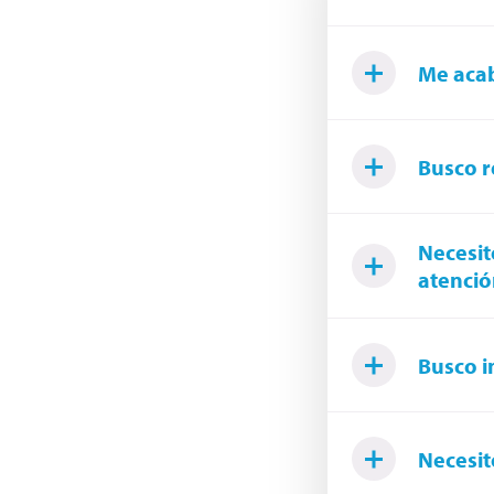
Me acab
Busco r
Necesit
atenció
Busco i
Necesit