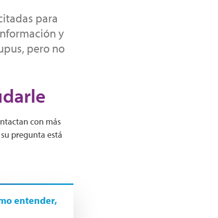
citadas para
información y
lupus, pero no
darle
contactan con más
i su pregunta está
ómo entender,