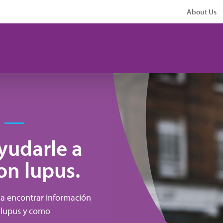
About Us
yudarle a
on lupus.
 a encontrar información
l lupus y como