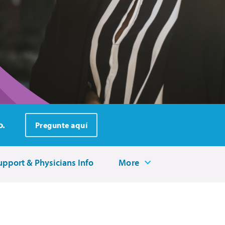
o.
Pregunte aquí
upport & Physicians Info
More