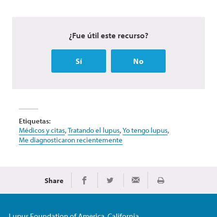
¿Fue útil este recurso?
Sí
No
Etiquetas:
Médicos y citas
,
Tratando el lupus
,
Yo tengo lupus
,
Me diagnosticaron recientemente
Share
Imprimir
Share on Facebook
Share on Twitter
Share via Email
Lupus Foundation of America, California