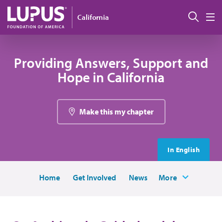
Pasar al contenido principal
Busc
California
M
Providing Answers, Support and
Hope in California
Make this my chapter
In English
Home
Get Involved
News
More