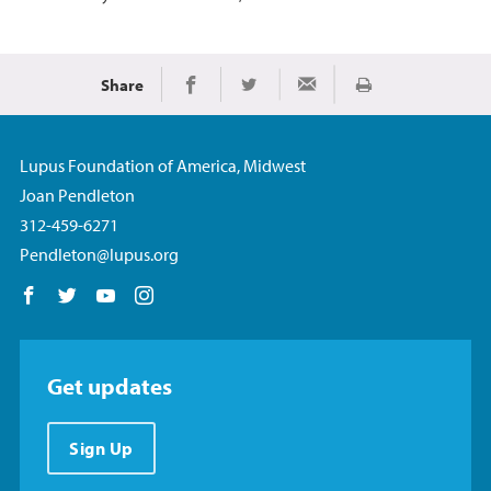
Share
Imprimir
Share on Facebook
Share on Twitter
Share via Email
Lupus Foundation of America, Midwest
Joan Pendleton
312-459-6271
Pendleton@lupus.org
Follow us on Facebook
Follow us on Twitter
Follow us on YouTube
Follow us on Instagram
Get updates
Sign Up