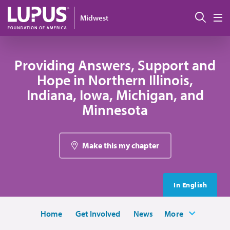
Pasar al contenido principal
Busc
Midwest
M
Providing Answers, Support and
Hope in Northern Illinois,
Indiana, Iowa, Michigan, and
Minnesota
Make this my chapter
In English
Home
Get Involved
News
More