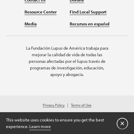
Resource Center
Find Local Support
Media
Recursos en español
La Fundación Lupus de América trabaja para
mejorar la calidad de vida de todas las
personas afectadas por el lupus través de
programas de investigación, educación,
apoyo y abogacía.
Privacy Policy
Terms of Use
© 2026 Lupus Foundation of America. All rights reserved.
Charitable organization with 501(c)(3) tax-exempt status. Federal ID #43-
This website uses cookies to ensure you get the best
1131436.
Cerrar
experience.
Learn more