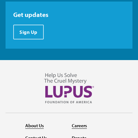
Get updates
Sign Up
About Us
Careers
Contact Us
Donate