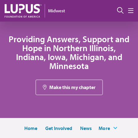
Pasar al contenido principal
Busc
Midwest
M
Providing Answers, Support and
Hope in Northern Illinois,
Indiana, Iowa, Michigan, and
Minnesota
Make this my chapter
Home
Get Involved
News
More