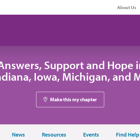
About Us
Answers, Support and Hope 
 Indiana, Iowa, Michigan, and
Make this my chapter
News
Resources
Events
Find Help