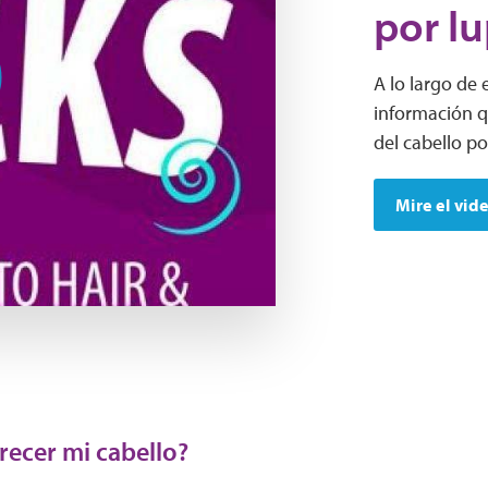
por l
A lo largo de
información qu
del cabello po
Mire el vid
recer mi cabello?