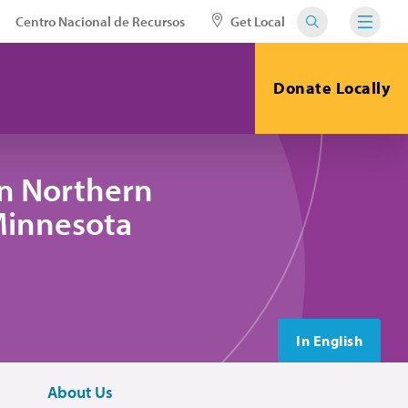
Centro Nacional de Recursos
Get Local
Donate Locally
in Northern
 Minnesota
In English
About Us