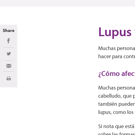
Lupus 
Share
Share on Facebook
Muchas personas
hacer para contr
Share on Twitter
Share via Email
¿Cómo afect
Imprimir
Muchas persona
cabelludo, que p
también pueden s
lupus, como los
Si nota que est
sobre las formas