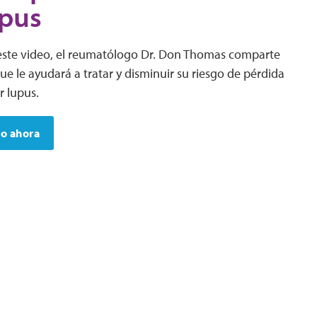
upus
 este video, el reumatólogo Dr. Don Thomas comparte
e le ayudará a tratar y disminuir su riesgo de pérdida
r lupus.
eo ahora