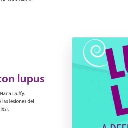
YouTube Thumbnail Lupus
con lupus
 Nana Duffy,
 las lesiones del
lés).