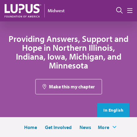
Pasar al contenido principal
Busc
Midwest
M
Providing Answers, Support and
Hope in Northern Illinois,
Indiana, Iowa, Michigan, and
Minnesota
Make this my chapter
In English
Home
Get Involved
News
More