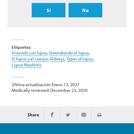
Sí
No
Etiquetas:
Viviendo con lupus
,
Entendiendo el lupus
,
El lupus y el cuerpo
,
Kidneys
,
Types of lupus
,
Lupus Nephritis
Última actualización: Enero 13, 2021
Medically reviewed: December 23, 2020
Share
Imprimir
Share on Facebook
Share on Twitter
Share via Email