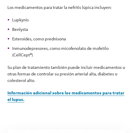
Los medicamentos para tratar la nefritis lúpica incluyen:
Lupkynis
Benlysta
Esteroides, como prednisona
Inmunodepresores, como micofenolato de mofetilo
(CellCept®)
Su plan de tratamiento también puede incluir medicamentos u
otras formas de controlar su presión arterial alta, diabetes o
colesterol alto.
Información adicional sobre los medicamentos para tratar
el lupus.
The Expert Series: Managing Medication Side Effects