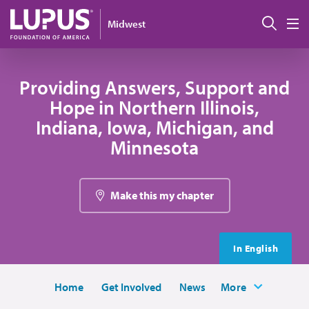
Pasar al contenido principal
Busc
Midwest
M
Providing Answers, Support and
Hope in Northern Illinois,
Indiana, Iowa, Michigan, and
Minnesota
Make this my chapter
In English
Home
Get Involved
News
More