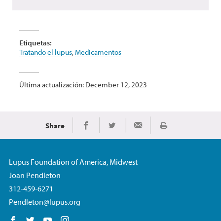
Etiquetas:
Tratando el lupus
,
Medicamentos
Última actualización: December 12, 2023
Share
Imprimir
Share on Facebook
Share on Twitter
Share via Email
Lupus Foundation of America, Midwest
Joan Pendleton
312-459-6271
Pendleton@lupus.org
Follow us on Facebook
Follow us on Twitter
Follow us on YouTube
Follow us on Instagram