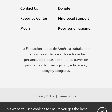
Contact Us
Donate
Resource Center
Find Local Support
Media
Recursos en español
La Fundación Lupus de América trabaja para
mejorar la calidad de vida de todas las
personas afectadas por el lupus través de
programas de investigación, educación,
apoyo y abogacía.
Privacy Policy
Terms of Use
© 2026 Lupus Foundation of America. All rights reserved.
Charitable organization with 501(c)(3) tax-exempt status. Federal ID #43-
This website uses cookies to ensure you get the best