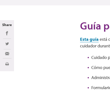
Guía p
Share
Share on Facebook
Esta guía
está d
cuidador durante
Share on Twitter
Share via Email
Cuidado pe
Imprimir
Cómo pue
Administra
Formulario