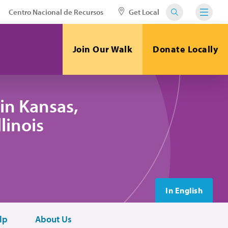
Centro Nacional de Recursos
Get Local
Join Our Walk
Donate Locally
in Kansas,
linois
In English
lp
About Us