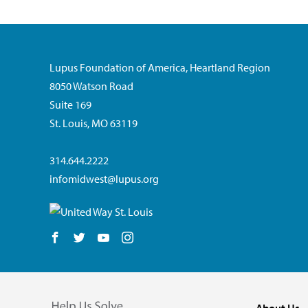
Lupus Foundation of America, Heartland Region
8050 Watson Road
Suite 169
St. Louis, MO 63119
314.644.2222
infomidwest@lupus.org
Follow us on Facebook
Follow us on Twitter
Follow us on YouTube
Follow us on Instagram