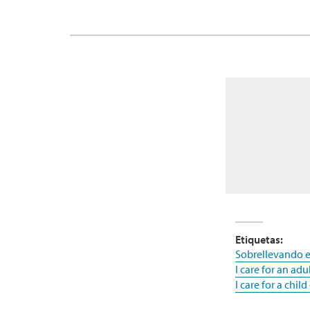
Etiquetas:
Sobrellevando e
I care for an adu
I care for a chil