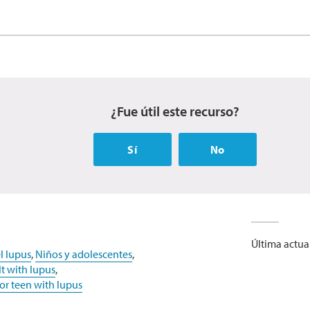
¿Fue útil este recurso?
Sí
No
Última actua
l lupus
,
Niños y adolescentes
,
lt with lupus
,
d or teen with lupus