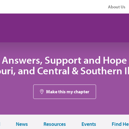
About Us
 Answers, Support and Hope 
uri, and Central & Southern Il
Make this my chapter
d
News
Resources
Events
Find He