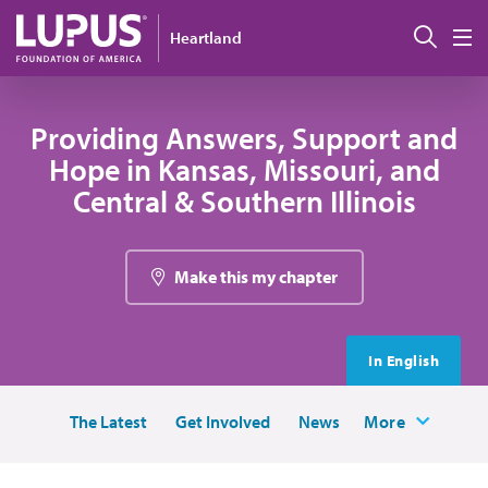
Pasar al contenido principal
Busc
Heartland
M
Providing Answers, Support and
Hope in Kansas, Missouri, and
Central & Southern Illinois
Make this my chapter
In English
The Latest
Get Involved
News
More