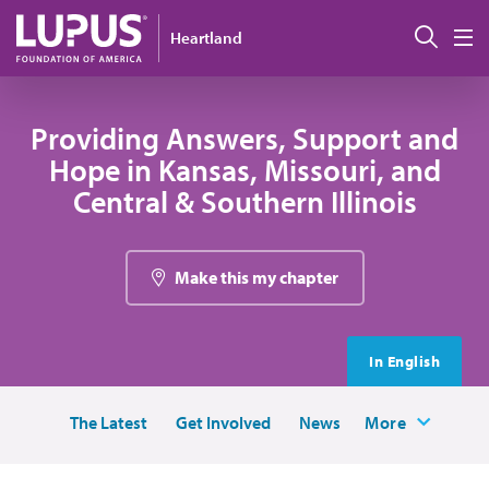
Pasar al contenido principal
Busc
Heartland
M
Providing Answers, Support and
Hope in Kansas, Missouri, and
Central & Southern Illinois
Make this my chapter
In English
The Latest
Get Involved
News
More