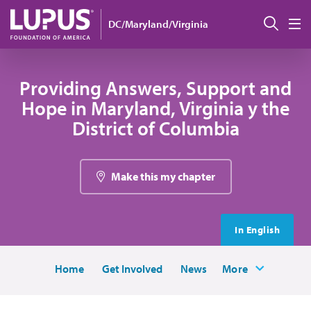
Pasar al contenido principal
Busc
DC/Maryland/Virginia
M
Providing Answers, Support and
Hope in Maryland, Virginia y the
District of Columbia
Make this my chapter
In English
Home
Get Involved
News
More