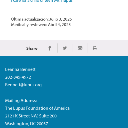
I care for a child or teen with lupus
Última actualización: Julio 3, 2025
Medically reviewed: Abril 4, 2025
Share
Imprimir
Share on Facebook
Share on Twitter
Share via Email
Leanna Bennett
202-845-4972
Bennett@lupus.org
Mailing Address:
The Lupus Foundation of America
2121 K Street NW, Suite 200
Washington, DC 20037