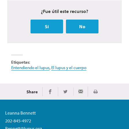
¿Fue útil este recurso?
Sí
No
Etiquetas:
Entendiendo el lupus
,
El lupus y el cuerpo
Share
Imprimir
Share on Facebook
Share on Twitter
Share via Email
Leanna Bennett
202-845-4972
Bennett@lupus.org