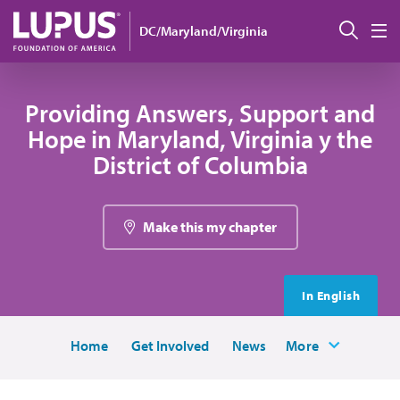
Pasar al contenido principal
Busc
DC/Maryland/Virginia
M
Providing Answers, Support and
Hope in Maryland, Virginia y the
District of Columbia
Make this my chapter
In English
Home
Get Involved
News
More