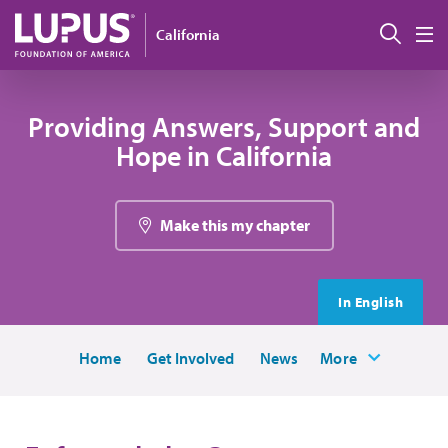
Pasar al contenido principal
Busc
California
M
Providing Answers, Support and
Hope in California
Make this my chapter
In English
Home
Get Involved
News
More