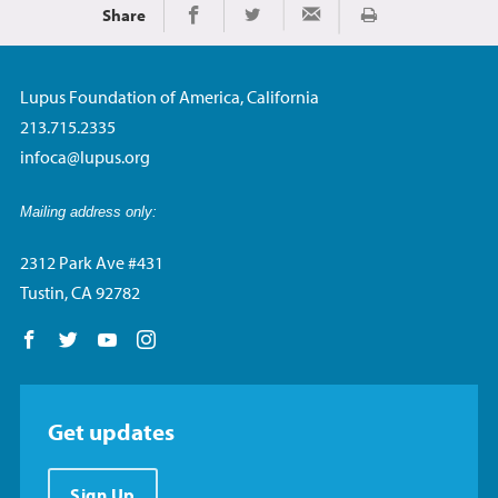
Share
Imprimir
Share on Facebook
Share on Twitter
Share via Email
Lupus Foundation of America, California
213.715.2335
infoca@lupus.org
Mailing address only:
2312 Park Ave #431
Tustin, CA 92782
Follow us on Facebook
Follow us on Twitter
Follow us on YouTube
Follow us on Instagram
Get updates
Sign Up