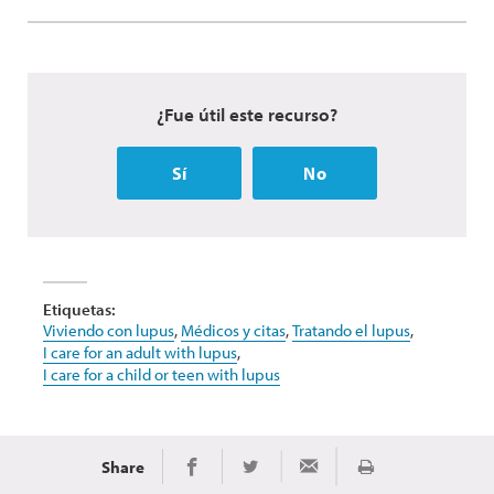
¿Fue útil este recurso?
Sí
No
Etiquetas:
Viviendo con lupus
,
Médicos y citas
,
Tratando el lupus
,
I care for an adult with lupus
,
I care for a child or teen with lupus
Share
Imprimir
Share on Facebook
Share on Twitter
Share via Email