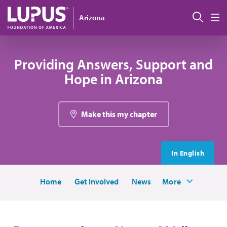
Pasar al contenido principal
Busc
Arizona
M
Providing Answers, Support and
Hope in Arizona
Make this my chapter
In English
Home
Get Involved
News
More