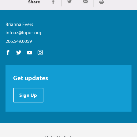
Share
Imprimir
Share on Facebook
Share on Twitter
Share via Email
Brianna Evers
infoaz@lupus.org
206.549.0059
Follow us on Facebook
Follow us on Twitter
Follow us on YouTube
Follow us on Instagram
Get updates
Sign Up