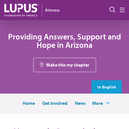
Pasar al contenido principal
Busc
Arizona
M
Providing Answers, Support and
Hope in Arizona
Make this my chapter
In English
Home
Get Involved
News
More