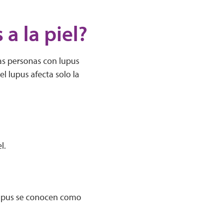
a la piel?
las personas con lupus
l lupus afecta solo la
l.
 lupus se conocen como