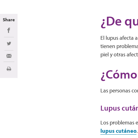
¿De qu
Share
Share on Facebook
El lupus afecta 
tienen problemas
Share on Twitter
piel y otras afe
Share via Email
¿Cómo a
Imprimir
Las personas co
Lupus cutá
Los problemas e
lupus cutáneo