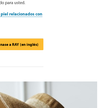
do para usted.
 piel relacionados con
nase a RAY (en inglés)