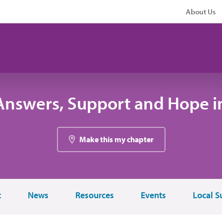
About Us
Answers, Support and Hope i
Make this my chapter
t
News
Resources
Events
Local S