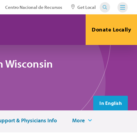
Centro Nacional de Recursos
Get Local
Donate Locally
n Wisconsin
In English
upport & Physicians Info
More