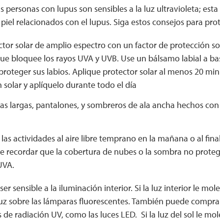
s personas con lupus son sensibles a la luz ultravioleta; es
piel relacionados con el lupus. Siga estos consejos para pro
tor solar de amplio espectro con un factor de protección sol
que bloquee los rayos UVA y UVB. Use un bálsamo labial a ba
roteger sus labios. Aplique protector solar al menos 20 min
 solar y aplíquelo durante todo el día
s largas, pantalones, y sombreros de ala ancha hechos con 
as actividades al aire libre temprano en la mañana o al fina
e recordar que la cobertura de nubes o la sombra no prot
UVA.
r sensible a la iluminación interior. Si la luz interior le mole
luz sobre las lámparas fluorescentes. También puede compr
 de radiación UV, como las luces LED. Si la luz del sol le mol