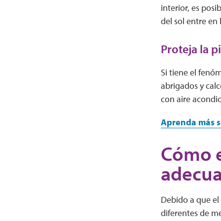
interior, es pos
del sol entre en 
Proteja la p
Si tiene el fenó
abrigados y calc
con aire acondic
Aprenda más s
Cómo e
adecu
Debido a que el
diferentes de m