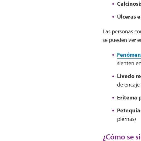
Calcinosi
Úlceras e
Las personas co
se pueden ver en
Fenómen
sienten en
Livedo re
de encaje 
Eritema 
Petequia
piernas)
¿Cómo se si