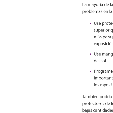
La mayoría de la
problemas en la 
Use protec
superior 
más para p
exposición
Use manga
del sol.
Programe l
important
los rayos 
También podría se
protectores de 
bajas cantidades