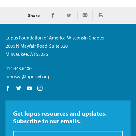
Share
Imprimir
Share on Facebook
Share on Twitter
Share via Email
Lupus Foundation of America, Wisconsin Chapter
2600 N Mayfair Road, Suite 320
Milwaukee, WI 53226
414.443.6400
lupuswi@lupuswi.org
Follow us on Facebook
Follow us on Twitter
Follow us on YouTube
Follow us on Instagram
Get lupus resources and updates.
Subscribe to our emails.