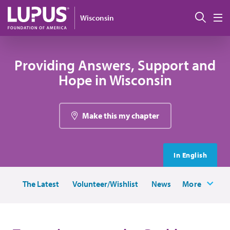
Pasar al contenido principal
Busc
Wisconsin
M
Providing Answers, Support and
Hope in Wisconsin
Make this my chapter
In English
The Latest
Volunteer/Wishlist
News
More