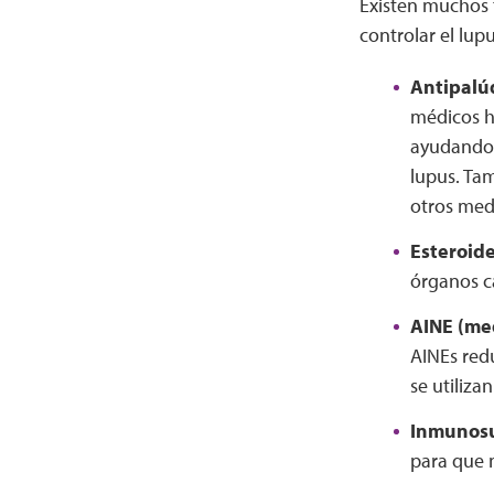
Existen muchos 
controlar el lupu
Antipalú
médicos h
ayudando c
lupus. Ta
otros med
Esteroid
órganos c
AINE (me
AINEs redu
se utiliza
Inmunosu
para que n