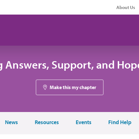
About Us
g Answers, Support, and Hope
Make this my chapter
News
Resources
Events
Find Help