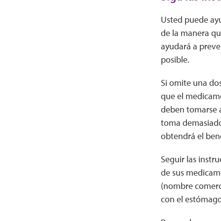
Usted puede ay
de la manera que
ayudará a preven
posible.
Si omite una do
que el medicame
deben tomarse a 
toma demasiado
obtendrá el ben
Seguir las instr
de sus medicam
(nombre comerci
con el estómago 