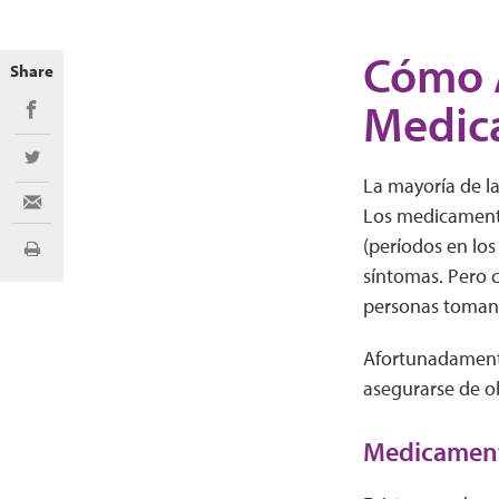
Cómo 
Share
Medica
Share on Facebook
Share on Twitter
La mayoría de l
Share via Email
Los medicamentos
(períodos en los
Imprimir
síntomas. Pero 
personas toman 
Afortunadamente
asegurarse de ob
Medicament