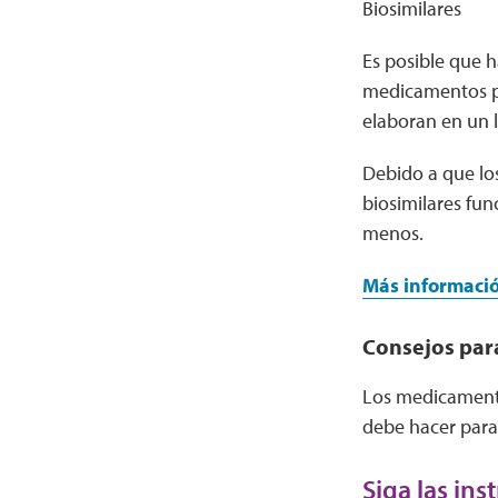
Biosimilares
Es posible que 
medicamentos p
elaboran en un l
Debido a que los
biosimilares fu
menos.
Más informació
Consejos par
Los medicamento
debe hacer para
Siga las in