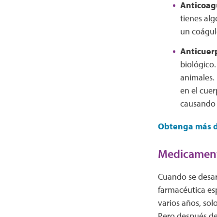
Anticoag
tienes al
un coágul
Anticuer
biológico.
animales. 
en el cuer
causando 
Obtenga más de
Medicament
Cuando se desa
farmacéutica es
varios años, sol
Pero después de