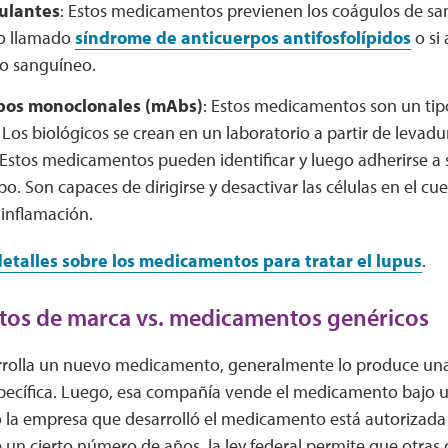
ulantes
: Estos medicamentos previenen los coágulos de san
go llamado
síndrome de anticuerpos antifosfolípidos
o si
o sanguíneo.
pos monoclonales (mAbs)
: Estos medicamentos son un ti
 Los biológicos se crean en un laboratorio a partir de levadur
Estos medicamentos pueden identificar y luego adherirse a s
po. Son capaces de dirigirse y desactivar las células en el c
inflamación.
talles sobre los medicamentos para tratar el lupus
.
os de marca vs. medicamentos genéricos
rrolla un nuevo medicamento, generalmente lo produce un
pecífica. Luego, esa compañía vende el medicamento bajo 
o la empresa que desarrolló el medicamento está autorizada a
 un cierto número de años, la ley federal permite que otra