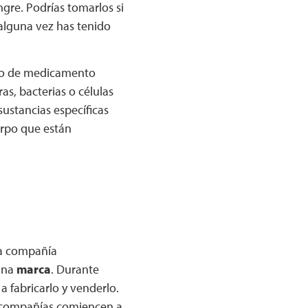
gre. Podrías tomarlos si
 alguna vez has tenido
po de medicamento
as, bacterias o células
ustancias específicas
uerpo que están
a compañía
una
marca
. Durante
 fabricarlo y venderlo.
s compañías comiencen a