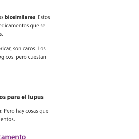
os
biosimilares
. Estos
 medicamentos que se
s.
icar, son caros. Los
ógicos, pero cuestan
s para el lupus
. Pero hay cosas que
mentos.
icamento