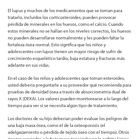
El lupus y muchos de los medicamentos que se toman para
tratarlo, incluidos los corticosteroides, pueden provocar
pérdida de minerales en los huesos, como el calcio. Cuando
estos minerales no se hallan en los niveles correctos, los huesos
no pueden desarrollarse normalmente y les pueden faltar la
fortaleza ósea normal. Esto significa que los niños y
adolescentes con lupus tienen un mayor riesgo de sufrir de
crecimiento esquelético tardío, baja estatura y fracturas más
adelante en sus vidas.
En el caso de los niños y adolescentes que toman esteroides,
usted debería preguntarle a su proveedor qué recomienda para
pruebas de densidad ósea a través de absorciometría dual de
rayos X (DEXA). Los valores pueden monitorearse a lo largo del
tiempo para ver si se necesita algún tipo de tratamiento.
Los doctores de su hijo deberían poder evaluar los peligros de
una baja masa ósea, como el de la osteoporosis (el
adelgazamiento o pérdida de tejido óseo con el tiempo). Otros
riesgos asociados a la baja masa ósea incluyen la nefritis lúpica