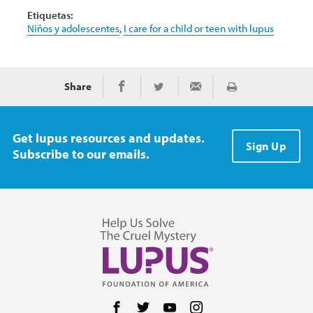
Etiquetas:
Niños y adolescentes
,
I care for a child or teen with lupus
Share
Imprimir
Share on Facebook
Share on Twitter
Share via Email
Get lupus resources and updates.
Sign Up
Subscribe to our emails.
Follow us on Facebook
Follow us on Twitter
Follow us on YouTube
Follow us on Instag