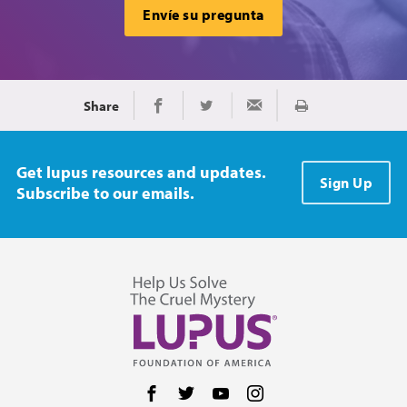
Envíe su pregunta
Share
Imprimir
Share on Facebook
Share on Twitter
Share via Email
Get lupus resources and updates.
Sign Up
Subscribe to our emails.
Follow us on Facebook
Follow us on Twitter
Follow us on YouTube
Follow us on Instag