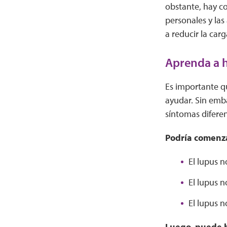
obstante, hay co
personales y las
a reducir la car
Aprenda a h
Es importante q
ayudar. Sin emb
síntomas diferen
Podría comenza
El lupus n
El lupus n
El lupus n
Luego, puede h