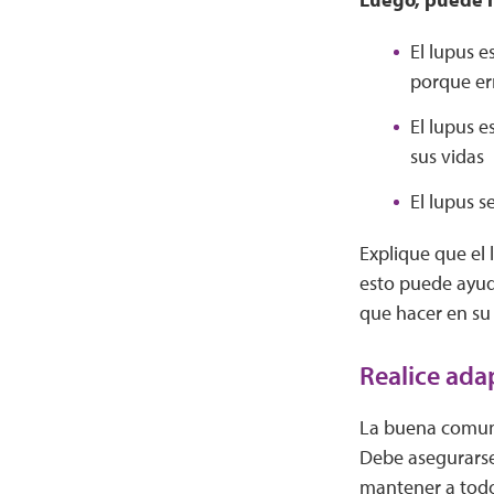
El lupus 
porque er
El lupus e
sus vidas
El lupus 
Explique que el
esto puede ayud
que hacer en su 
Realice ada
La buena comuni
Debe asegurarse 
mantener a todo