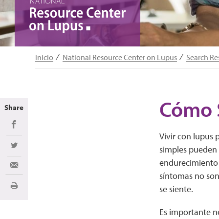
Inicio
National Resource Center on Lupus
Search Re
Cómo S
Share
Share on Facebook
Vivir con lupus 
simples pueden r
Share on Twitter
endurecimiento d
Share via Email
síntomas no son
se siente.
Imprimir
Es importante n