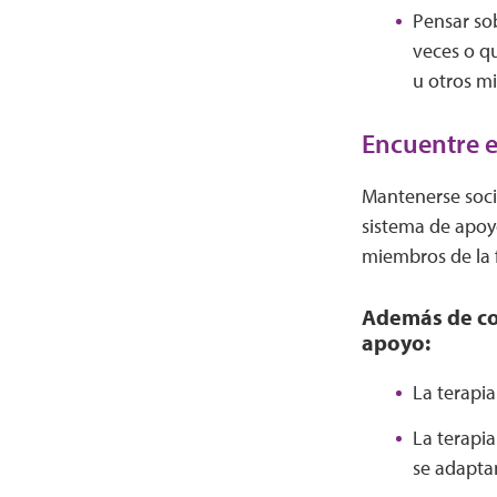
Pensar sob
veces o q
u otros m
Encuentre e
Mantenerse soci
sistema de apoyo
miembros de la f
Además de com
apoyo:
La terapi
La terapi
se adapta