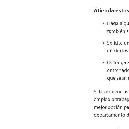
Atienda estos
Haga algu
también s
Solicite u
en ciertos
Obtenga a
entrenado
que sean 
Si las exigencia
empleo o trabaja
mejor opción par
departamento de