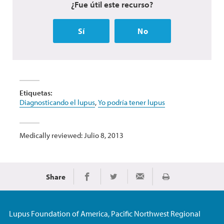
¿Fue útil este recurso?
Sí
No
Etiquetas:
Diagnosticando el lupus
,
Yo podría tener lupus
Medically reviewed: Julio 8, 2013
Share
Imprimir
Share on Facebook
Share on Twitter
Share via Email
Lupus Foundation of America, Pacific Northwest Regional