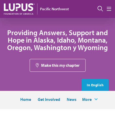
Pasar al contenido principal
Busc
Pacific Northwest
M
Providing Answers, Support and
Hope in Alaska, Idaho, Montana,
Oregon, Washington y Wyoming
Make this my chapter
In English
Home
Get Involved
News
More