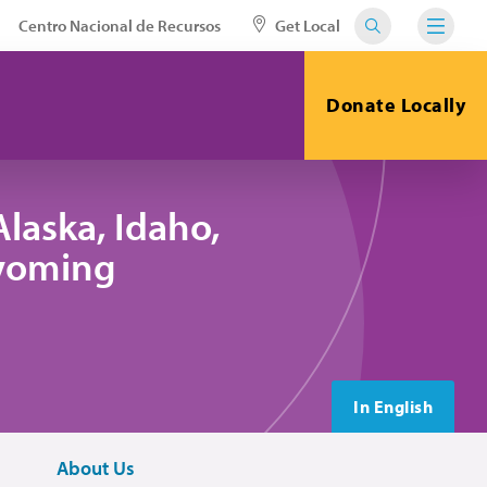
Centro Nacional de Recursos
Get Local
Donate Locally
laska, Idaho,
yoming
In English
About Us