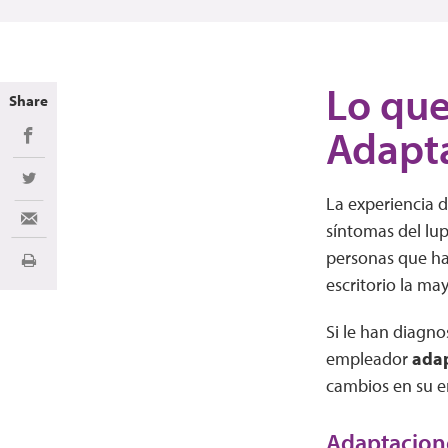
Lo que
Share
Adapta
Share on Facebook
Share on Twitter
La experiencia 
Share via Email
síntomas del lup
personas que hac
Imprimir
escritorio la ma
Si le han diagno
empleador
adap
cambios en su e
Adaptacione