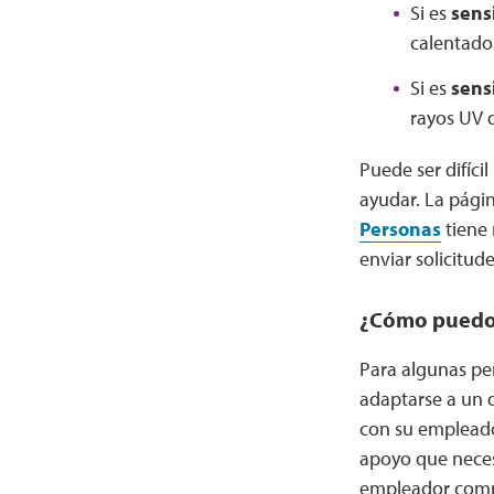
Si es
sens
calentador
Si es
sensi
rayos UV d
Puede ser difíc
ayudar. La págin
Personas
tiene 
enviar solicitu
¿Cómo puedo 
Para algunas per
adaptarse a un 
con su empleado
apoyo que necesi
empleador compr