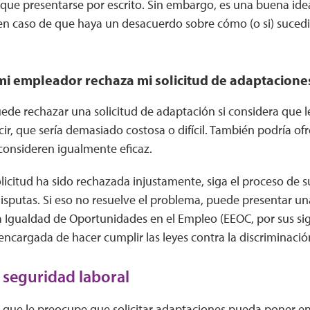
 que presentarse por escrito. Sin embargo, es una buena id
 en caso de que haya un desacuerdo sobre cómo (o si) suced
mi empleador rechaza mi solicitud de adaptacione
e rechazar una solicitud de adaptación si considera que le
ecir, que sería demasiado costosa o difícil. También podría 
 consideren igualmente eficaz.
olicitud ha sido rechazada injustamente, siga el proceso de 
sputas. Si eso no resuelve el problema, puede presentar un
 Igualdad de Oportunidades en el Empleo (EEOC, por sus sigla
encargada de hacer cumplir las leyes contra la discriminació
a seguridad laboral
que le preocupe que solicitar adaptaciones pueda poner en 