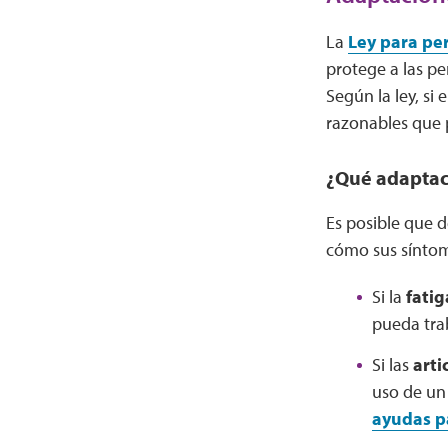
La
Ley para per
protege a las pe
Según la ley, si
razonables que 
¿Qué adaptac
Es posible que d
cómo sus síntom
Si la
fatig
pueda tra
Si las
arti
uso de un
ayudas pa