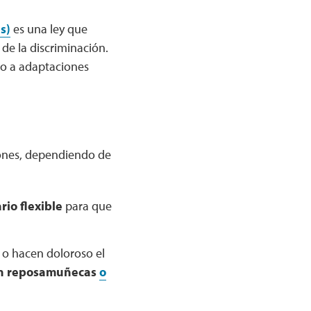
s)
es una ley que
 de la discriminación.
cho a adaptaciones
iones, dependiendo de
rio flexible
para que
 o hacen doloroso el
un reposamuñecas
o