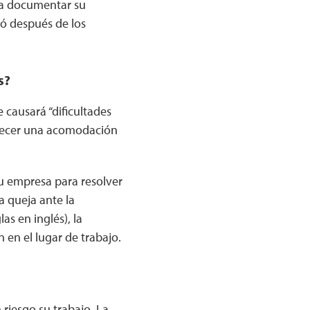
ea documentar su
ió después de los
s?
 causará “dificultades
ofrecer una acomodación
su empresa para resolver
a queja ante la
s en inglés), la
n en el lugar de trabajo.
riesgo su trabajo. La