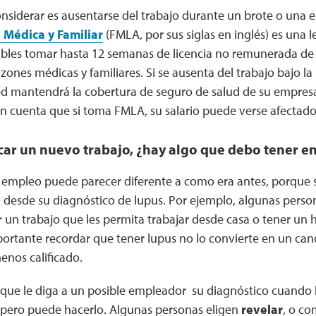
onsiderar es ausentarse del trabajo durante un brote o una
 Médica y Familiar
(FMLA, por sus siglas en inglés) es una l
bles tomar hasta 12 semanas de licencia no remunerada de 
ones médicas y familiares. Si se ausenta del trabajo bajo la
ed mantendrá la cobertura de seguro de salud de su empresa
en cuenta que si toma FMLA, su salario puede verse afectad
car un nuevo trabajo, ¿hay algo que debo tener e
empleo puede parecer diferente a como era antes, porque 
desde su diagnóstico de lupus. Por ejemplo, algunas pers
 un trabajo que les permita trabajar desde casa o tener un ho
ortante recordar que tener lupus no lo convierte en un ca
enos calificado.
 que le diga a un posible empleador su diagnóstico cuando 
 pero puede hacerlo. Algunas personas eligen
revelar
, o co