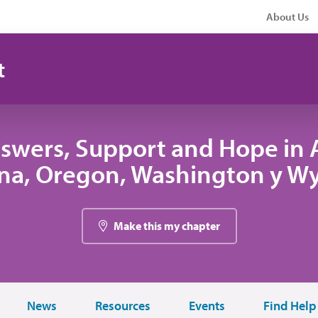
About Us
t
swers, Support and Hope in A
na, Oregon, Washington y W
Make this my chapter
News
Resources
Events
Find Help