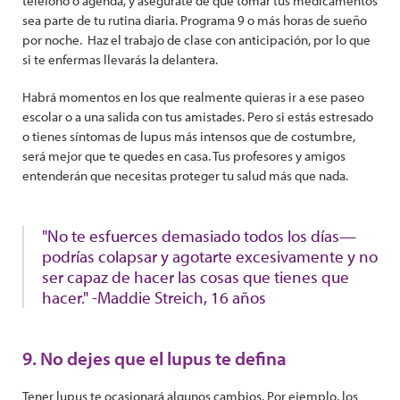
teléfono o agenda, y asegúrate de que tomar tus medicamentos
sea parte de tu rutina diaria. Programa 9 o más horas de sueño
por noche. Haz el trabajo de clase con anticipación, por lo que
si te enfermas llevarás la delantera.
Habrá momentos en los que realmente quieras ir a ese paseo
escolar o a una salida con tus amistades. Pero si estás estresado
o tienes síntomas de lupus más intensos que de costumbre,
será mejor que te quedes en casa. Tus profesores y amigos
entenderán que necesitas proteger tu salud más que nada.
"No te esfuerces demasiado todos los días—
podrías colapsar y agotarte excesivamente y no
ser capaz de hacer las cosas que tienes que
hacer." -Maddie Streich, 16 años
9. No dejes que el lupus te defina
Tener lupus te ocasionará algunos cambios. Por ejemplo, los