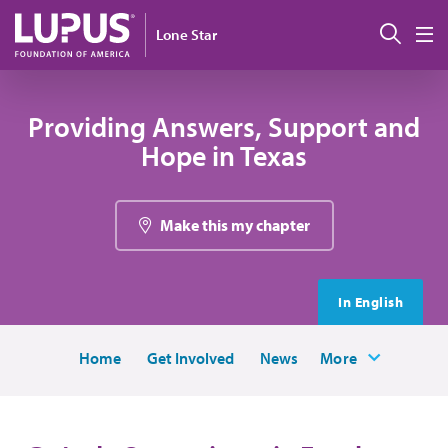
Pasar al contenido principal
Busc
Lone Star
M
Providing Answers, Support and
Hope in Texas
Make this my chapter
In English
Home
Get Involved
News
More