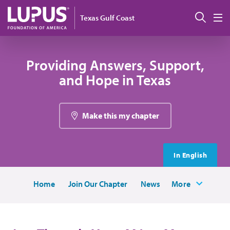
Pasar al contenido principal
Busc
Texas Gulf Coast
M
Providing Answers, Support,
and Hope in Texas
Make this my chapter
In English
Home
Join Our Chapter
News
More