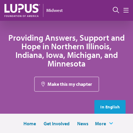
Pasar al contenido principal
Busc
Midwest
M
Providing Answers, Support and
Hope in Northern Illinois,
Indiana, Iowa, Michigan, and
Minnesota
Make this my chapter
In English
Home
Get Involved
News
More