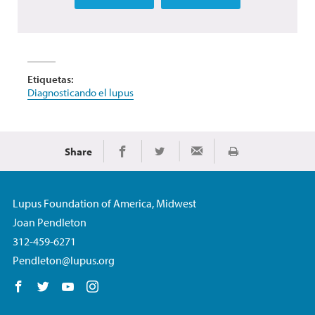
Etiquetas:
Diagnosticando el lupus
Share
Imprimir
Share on Facebook
Share on Twitter
Share via Email
Lupus Foundation of America, Midwest
Joan Pendleton
312-459-6271
Pendleton@lupus.org
Follow us on Facebook
Follow us on Twitter
Follow us on YouTube
Follow us on Instagram