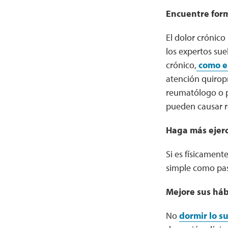
Encuentre form
El dolor crónico
los expertos su
crónico,
como el 
atención quiropr
reumatólogo o p
pueden causar r
Haga más ejerc
Si es físicamente
simple como pasea
Mejore sus háb
No
dormir lo su