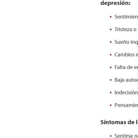
depresión:
Sentimien
Tristeza o
Sueño inq
Cambios e
Falta de e
Baja auto
Indecisión
Pensamien
Síntomas de 
Sentirse n