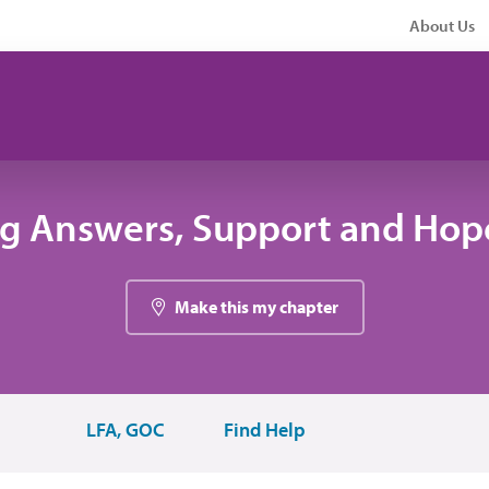
About Us
ng Answers, Support and Hope
Make this my chapter
LFA, GOC
Find Help