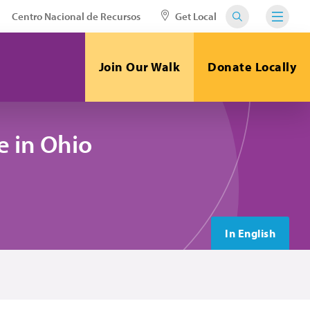
Centro Nacional de Recursos
Get Local
Join Our Walk
Donate Locally
 in Ohio
In English