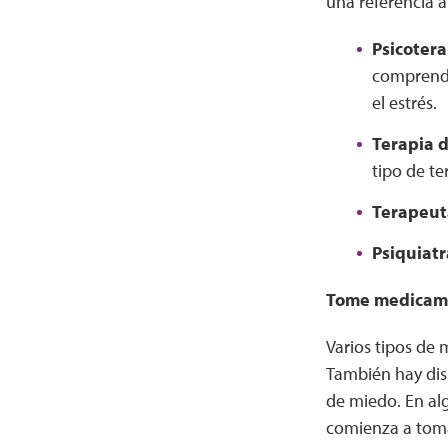
una referencia a
Psicotera
comprende
el estrés.
Terapia d
tipo de te
Terapeut
Psiquiatr
Tome medicame
Varios tipos de 
También hay dis
de miedo. En al
comienza a toma