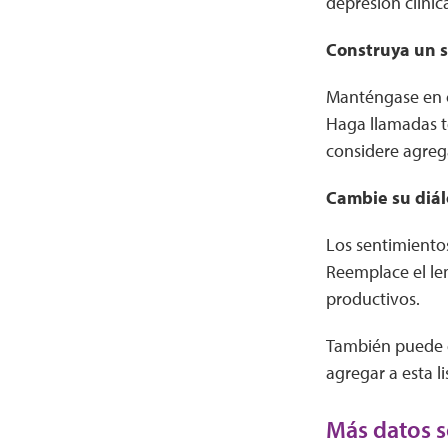
depresión clínic
Construya un 
Manténgase en c
Haga llamadas te
considere agreg
Cambie su diál
Los sentimiento
Reemplace el le
productivos.
También puede en
agregar a esta li
Más datos so