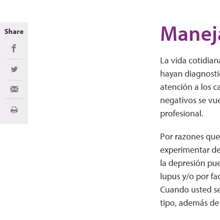
Maneja
Share
Share on Facebook
La vida cotidian
hayan diagnosti
Share on Twitter
atención a los 
Share via Email
negativos se vu
profesional.
Imprimir
Por razones que
experimentar dep
la depresión pue
lupus y/o por fa
Cuando usted se 
tipo, además de 