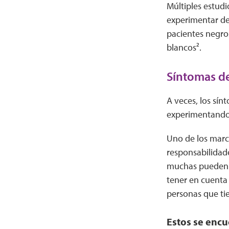
Múltiples estud
experimentar de
pacientes negro
blancos².
Síntomas de
A veces, los sín
experimentando 
Uno de los marca
responsabilidad
muchas pueden te
tener en cuenta
personas que ti
Estos se encu