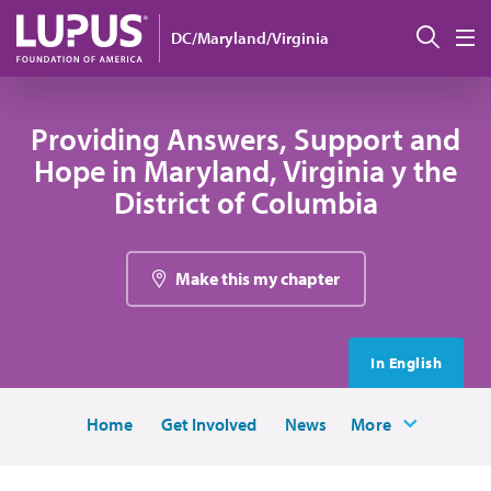
Pasar al contenido principal
Busc
DC/Maryland/Virginia
M
Providing Answers, Support and
Hope in Maryland, Virginia y the
District of Columbia
Make this my chapter
In English
Home
Get Involved
News
More