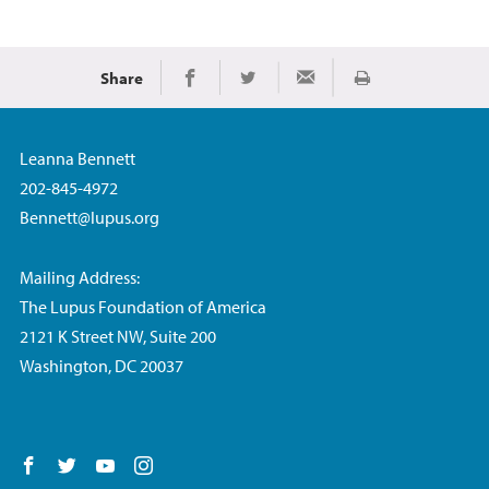
Share
Imprimir
Share on Facebook
Share on Twitter
Share via Email
Leanna Bennett
202-845-4972
Bennett@lupus.org
Mailing Address:
The Lupus Foundation of America
2121 K Street NW, Suite 200
Washington, DC 20037
Follow us on Facebook
Follow us on Twitter
Follow us on YouTube
Follow us on Instagram