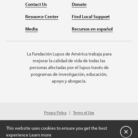
Contact Us
Donate
Resource Center
Find Local Support
Media
Recursos en español
La Fundación Lupus de América trabaja para
mejorar la calidad de vida de todas las
personas afectadas por el lupus través de
programas de investigación, educación,
apoyo y abogacía.
Privacy Policy
Terms of Use
© 2026 Lupus Foundation of America. All rights reserved.
Charitable organization with 501(c)(3) tax-exempt status. Federal ID #43-
This website uses cookies to ensure you get the best
1131436.
Cerrar
experience
Learn more