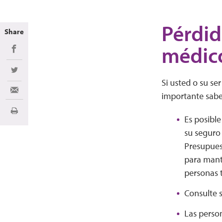
Pérdid
Share
médic
Share on Facebook
Share on Twitter
Si usted o su se
Share via Email
importante sabe
Imprimir
Es posibl
su seguro
Presupues
para mant
personas 
Consulte s
Las perso