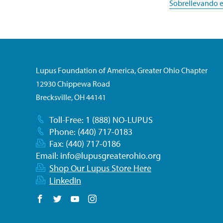
Sobrellevando e
Lupus Foundation of America, Greater Ohio Chapter
12930 Chippewa Road
Brecksville, OH 44141
Toll-Free: 1 (888) NO-LUPUS
Phone: (440) 717-0183
Fax: (440) 717-0186
Email:
info@lupusgreaterohio.org
Shop Our Lupus Store Here
LinkedIn
Follow us on Facebook
Follow us on Twitter
Follow us on YouTube
Follow us on Instagram