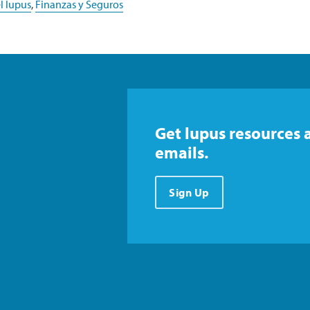
l lupus
,
Finanzas y Seguros
Get lupus resources 
emails.
Sign Up