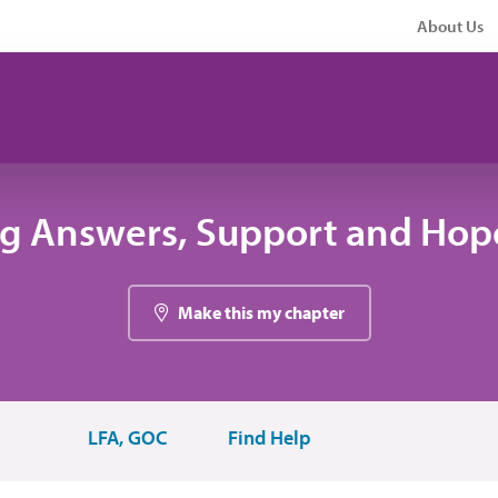
About Us
ng Answers, Support and Hope
Make this my chapter
LFA, GOC
Find Help