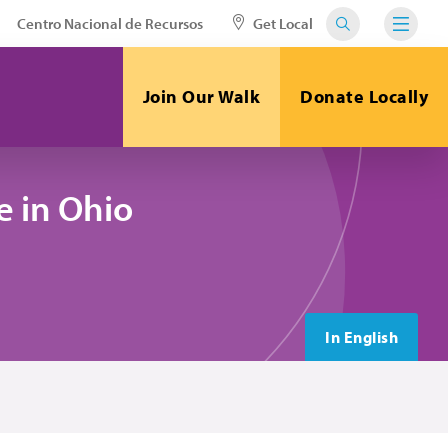
Centro Nacional de Recursos
Get Local
Join Our Walk
Donate Locally
 in Ohio
In English