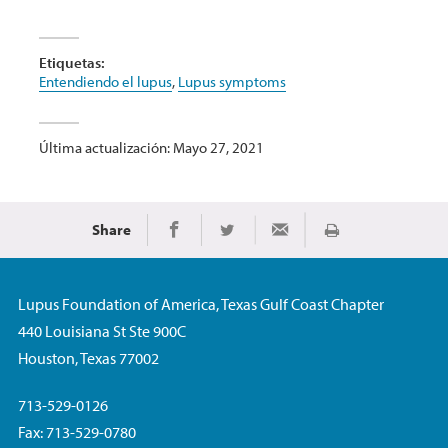
Etiquetas:
Entendiendo el lupus
,
Lupus symptoms
Última actualización: Mayo 27, 2021
Share
Imprimir
Share on Facebook
Share on Twitter
Share via Email
Lupus Foundation of America, Texas Gulf Coast Chapter
440 Louisiana St Ste 900C
Houston, Texas 77002
713-529-0126
Fax: 713-529-0780