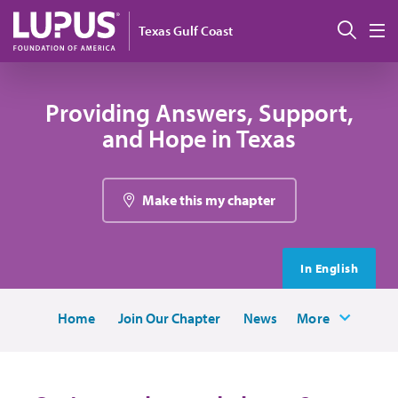
Pasar al contenido principal
Busc
Texas Gulf Coast
M
Providing Answers, Support,
and Hope in Texas
Make this my chapter
In English
Home
Join Our Chapter
News
More