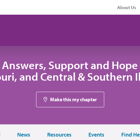
About Us
 Answers, Support and Hope 
uri, and Central & Southern Il
Make this my chapter
d
News
Resources
Events
Find He