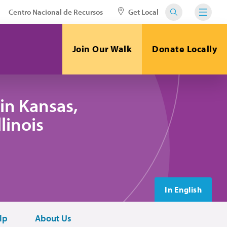
Centro Nacional de Recursos
Get Local
Join Our Walk
Donate Locally
in Kansas,
linois
In English
lp
About Us