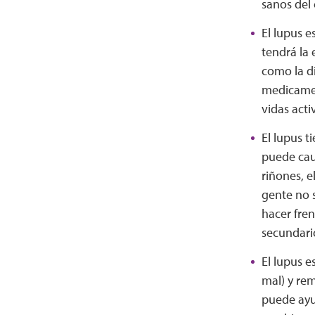
sanos del
El lupus e
tendrá la
como la di
medicament
vidas acti
El lupus t
puede caus
riñones, e
gente no s
hacer fren
secundario
El lupus e
mal) y rem
puede ayud