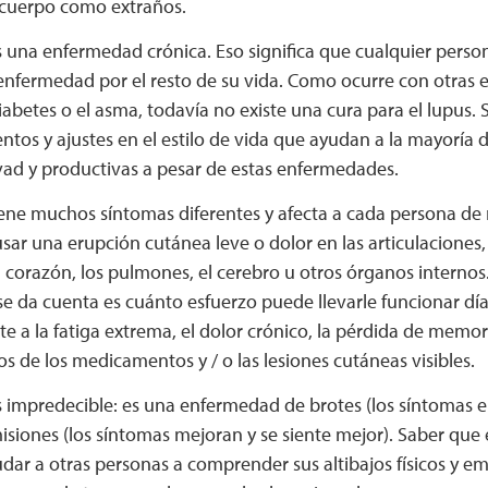
 cuerpo como extraños.
s una enfermedad crónica. Eso significa que cualquier pers
 enfermedad por el resto de su vida. Como ocurre con otras
abetes o el asma, todavía no existe una cura para el lupus. 
os y ajustes en el estilo de vida que ayudan a la mayoría de
vad y productivas a pesar de estas enfermedades.
iene muchos síntomas diferentes y afecta a cada persona de 
ar una erupción cutánea leve o dolor en las articulaciones,
l corazón, los pulmones, el cerebro u otros órganos internos
e da cuenta es cuánto esfuerzo puede llevarle funcionar dí
te a la fatiga extrema, el dolor crónico, la pérdida de memori
s de los medicamentos y / o las lesiones cutáneas visibles.
s impredecible: es una enfermedad de brotes (los síntomas 
isiones (los síntomas mejoran y se siente mejor). Saber que 
ar a otras personas a comprender sus altibajos físicos y em