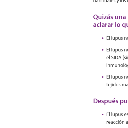
habituales y lo
Quizás una 
aclarar lo q
El lupus n
El lupus n
el SIDA (s
inmunológi
El lupus n
tejidos m
Después pue
El lupus 
reacción a