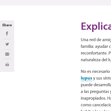
Explic
Share
Share on Facebook
Una red de amig
familia: ayudar
Share on Twitter
reconfortante. 
Share via Email
naturaleza del l
Imprimir
No es necesario 
lupus
y sus sínt
puede desarroll
a las preguntas 
inapropiados. H
como cancelacio