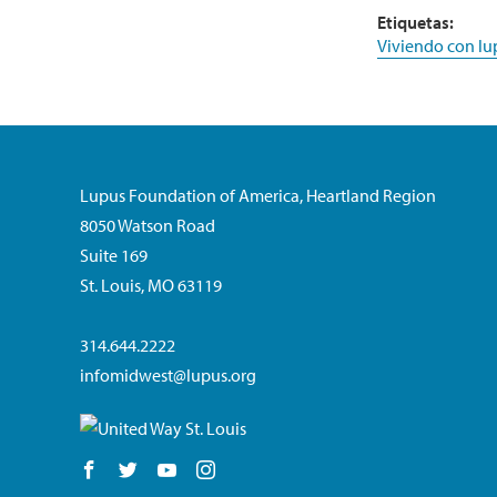
Etiquetas:
Viviendo con lu
Lupus Foundation of America, Heartland Region
8050 Watson Road
Suite 169
St. Louis, MO 63119
314.644.2222
infomidwest@lupus.org
Follow us on Facebook
Follow us on Twitter
Follow us on YouTube
Follow us on Instagram