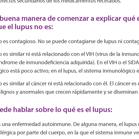
s efectos secundarios de los medicamentos recetados.
buena manera de comenzar a explicar qué es
ue el lupus no es:
o es contagioso. No se puede contagiarse de lupus ni contag
o es similar ni está relacionado con el VIH (virus de la inmu
índrome de inmunodeficiencia adquirida). En el VIH o el SIDA
co está poco activo; en el lupus, el sistema inmunológico e
o es similar al cáncer ni está relacionado con él. El cáncer es
alignos y anormales que crecen rápidamente y se diseminan a
de hablar sobre lo qué es el lupus:
es una enfermedad autoinmune. De alguna manera, el lupus 
lérgica por parte del cuerpo, en la que el sistema inmune ve a