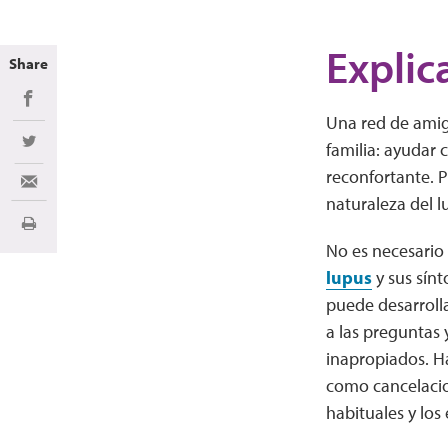
Explic
Share
Share on Facebook
Una red de amig
familia: ayudar
Share on Twitter
reconfortante. 
Share via Email
naturaleza del l
Imprimir
No es necesario 
lupus
y sus sínt
puede desarroll
a las preguntas 
inapropiados. H
como cancelacio
habituales y lo