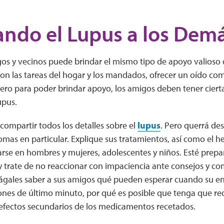
ando el Lupus a los Dem
os y vecinos puede brindar el mismo tipo de apoyo valioso 
 con las tareas del hogar y los mandados, ofrecer un oído 
Pero para poder brindar apoyo, los amigos deben tener cier
upus.
compartir todos los detalles sobre el
lupus
. Pero querrá des
omas en particular. Explique sus tratamientos, así como el h
arse en hombres y mujeres, adolescentes y niños. Esté prep
y trate de no reaccionar con impaciencia ante consejos y co
ágales saber a sus amigos qué pueden esperar cuando su en
nes de último minuto, por qué es posible que tenga que redu
s efectos secundarios de los medicamentos recetados.