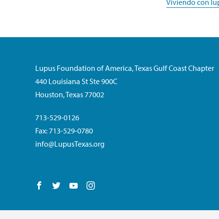
Viviendo con lu
Lupus Foundation of America, Texas Gulf Coast Chapter
440 Louisiana St Ste 900C
Houston, Texas 77002
713-529-0126
Fax: 713-529-0780
info@LupusTexas.org
Follow us on Facebook
Follow us on Twitter
Follow us on YouTube
Follow us on Instagram