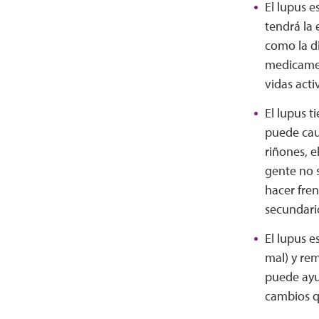
El lupus e
tendrá la
como la di
medicament
vidas acti
El lupus t
puede caus
riñones, e
gente no s
hacer fren
secundario
El lupus e
mal) y rem
puede ayud
cambios q