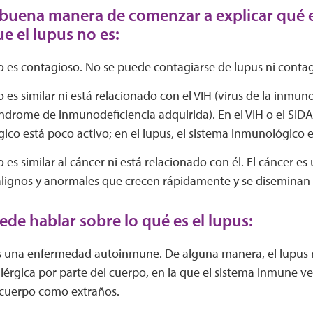
buena manera de comenzar a explicar qué es
ue el lupus no es:
o es contagioso. No se puede contagiarse de lupus ni contag
o es similar ni está relacionado con el VIH (virus de la inmu
índrome de inmunodeficiencia adquirida). En el VIH o el SIDA
co está poco activo; en el lupus, el sistema inmunológico e
o es similar al cáncer ni está relacionado con él. El cáncer es
alignos y anormales que crecen rápidamente y se diseminan a
de hablar sobre lo qué es el lupus:
es una enfermedad autoinmune. De alguna manera, el lupus 
lérgica por parte del cuerpo, en la que el sistema inmune ve a
 cuerpo como extraños.