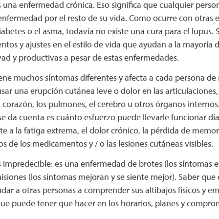
s una enfermedad crónica. Eso significa que cualquier pers
 enfermedad por el resto de su vida. Como ocurre con otras
abetes o el asma, todavía no existe una cura para el lupus. 
os y ajustes en el estilo de vida que ayudan a la mayoría de
vad y productivas a pesar de estas enfermedades.
iene muchos síntomas diferentes y afecta a cada persona de 
ar una erupción cutánea leve o dolor en las articulaciones,
l corazón, los pulmones, el cerebro u otros órganos internos
e da cuenta es cuánto esfuerzo puede llevarle funcionar dí
te a la fatiga extrema, el dolor crónico, la pérdida de memori
s de los medicamentos y / o las lesiones cutáneas visibles.
s impredecible: es una enfermedad de brotes (los síntomas 
isiones (los síntomas mejoran y se siente mejor). Saber que 
ar a otras personas a comprender sus altibajos físicos y em
ue puede tener que hacer en los horarios, planes y compro