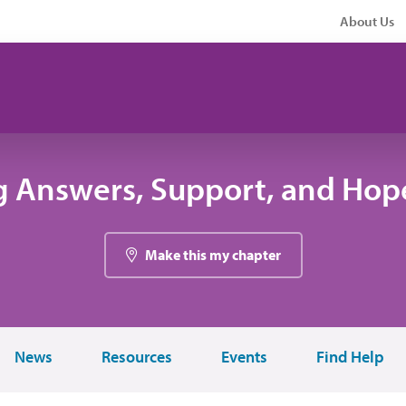
About Us
g Answers, Support, and Hope
Make this my chapter
News
Resources
Events
Find Help