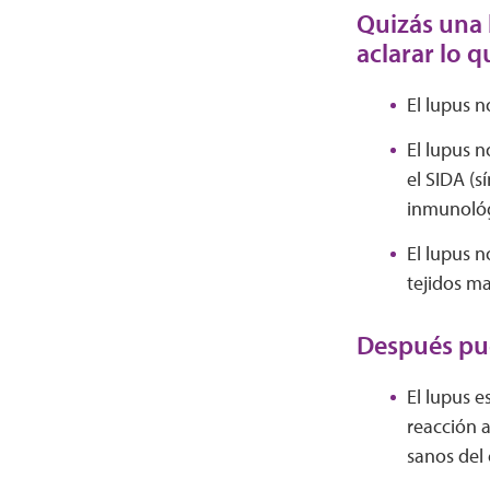
Quizás una 
aclarar lo q
El lupus n
El lupus n
el SIDA (s
inmunológi
El lupus n
tejidos m
Después pue
El lupus 
reacción a
sanos del