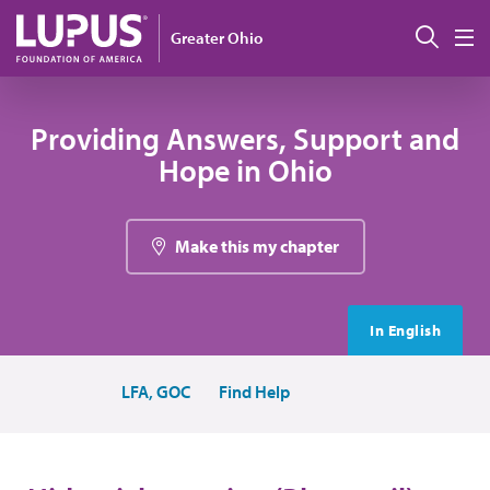
Pasar al contenido principal
Busc
Greater Ohio
M
Providing Answers, Support and
Hope in Ohio
Make this my chapter
In English
LFA, GOC
Find Help