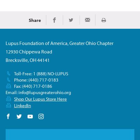
Share
Imprimir
Share on Facebook
Share on Twitter
Share via Email
Lupus Foundation of America, Greater Ohio Chapter
12930 Chippewa Road
Brecksville, OH 44141
Toll-Free: 1 (888) NO-LUPUS
Phone: (440) 717-0183
Fax: (440) 717-0186
Email:
info@lupusgreaterohio.org
Shop Our Lupus Store Here
LinkedIn
Follow us on Facebook
Follow us on Twitter
Follow us on YouTube
Follow us on Instagram