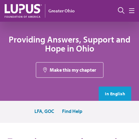
Pasar al contenido principal
Busc
Greater Ohio
M
Providing Answers, Support and
Hope in Ohio
Make this my chapter
In English
LFA, GOC
Find Help