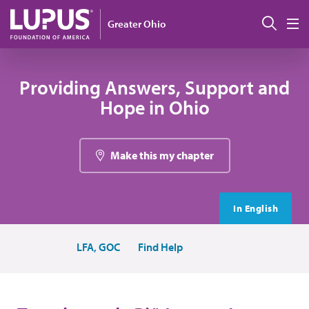
Pasar al contenido principal
Busc
Greater Ohio
M
Providing Answers, Support and
Hope in Ohio
Make this my chapter
In English
LFA, GOC
Find Help