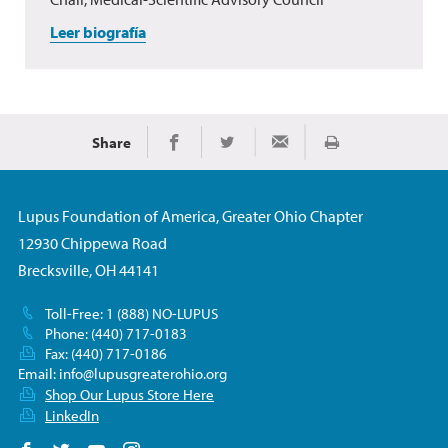
Leer biografía
Share
Imprimir
Share on Facebook
Share on Twitter
Share via Email
Lupus Foundation of America, Greater Ohio Chapter
12930 Chippewa Road
Brecksville, OH 44141
Toll-Free: 1 (888) NO-LUPUS
Phone: (440) 717-0183
Fax: (440) 717-0186
Email:
info@lupusgreaterohio.org
Shop Our Lupus Store Here
LinkedIn