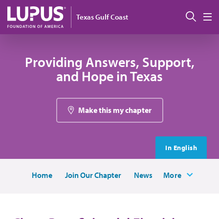
Pasar al contenido principal
Busc
Texas Gulf Coast
M
Providing Answers, Support,
and Hope in Texas
Make this my chapter
In English
Home
Join Our Chapter
News
More