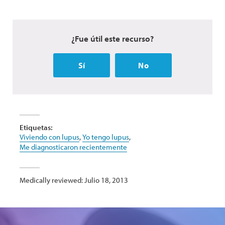
¿Fue útil este recurso?
Sí
No
Etiquetas:
Viviendo con lupus
,
Yo tengo lupus
,
Me diagnosticaron recientemente
Medically reviewed: Julio 18, 2013