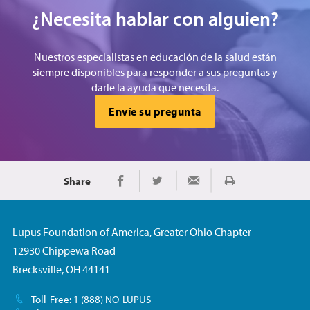
¿Necesita hablar con alguien?
Nuestros especialistas en educación de la salud están
siempre disponibles para responder a sus preguntas y
darle la ayuda que necesita.
Envíe su pregunta
Share
Imprimir
Share on Facebook
Share on Twitter
Share via Email
Lupus Foundation of America, Greater Ohio Chapter
12930 Chippewa Road
Brecksville, OH 44141
Toll-Free: 1 (888) NO-LUPUS