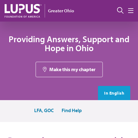
Pasar al contenido principal
Busc
Greater Ohio
M
Providing Answers, Support and
Hope in Ohio
Make this my chapter
In English
LFA, GOC
Find Help