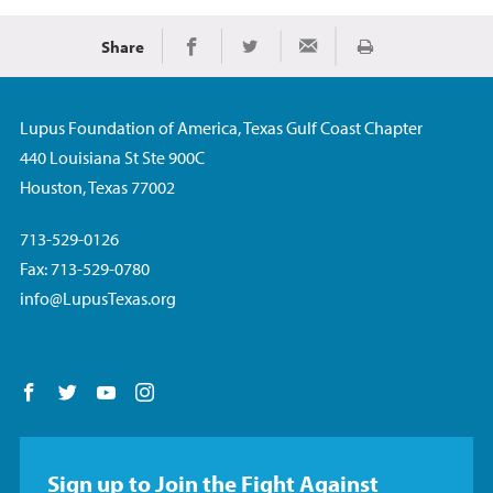
Share
Imprimir
Share on Facebook
Share on Twitter
Share via Email
Lupus Foundation of America, Texas Gulf Coast Chapter
440 Louisiana St Ste 900C
Houston, Texas 77002
713-529-0126
Fax: 713-529-0780
info@LupusTexas.org
Follow us on Facebook
Follow us on Twitter
Follow us on YouTube
Follow us on Instagram
Sign up to Join the Fight Against