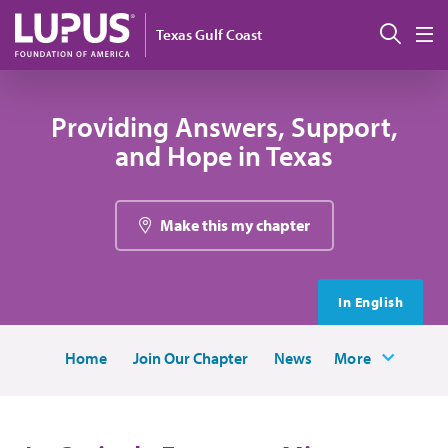
Pasar al contenido principal
Busc
Texas Gulf Coast
M
Providing Answers, Support,
and Hope in Texas
Make this my chapter
In English
Home
Join Our Chapter
News
More