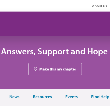
About Us
 Answers, Support and Hope 
Make this my chapter
News
Resources
Events
Find Help