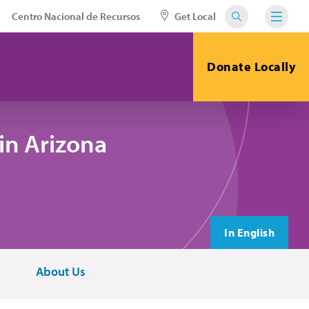
Centro Nacional de Recursos
Get Local
Donate Locally
in Arizona
In English
About Us