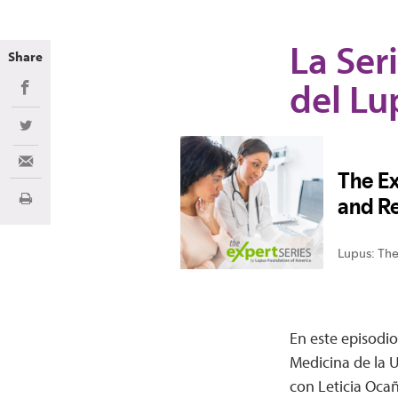
La Ser
Share
del Lu
Share on Facebook
Share on Twitter
Share via Email
Imprimir
En este episodio
Medicina de la U
con Leticia Oca