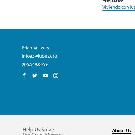
Etiquetas:
Viviendo con lu
Brianna Evers
infoaz@lupus.org
206.549.0059
Follow us on Facebook
Follow us on Twitter
Follow us on YouTube
Follow us on Instagram
About Us