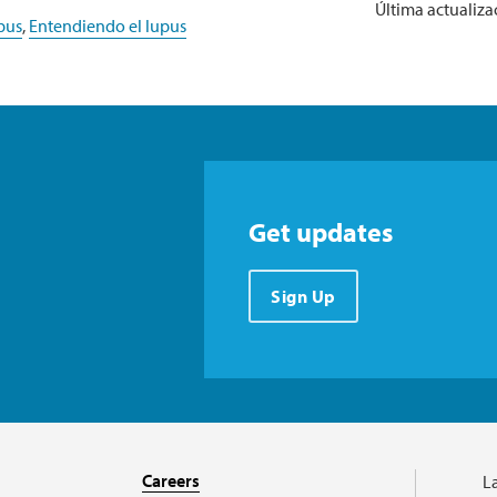
Última actualiza
pus
,
Entendiendo el lupus
Get updates
Sign Up
Careers
L