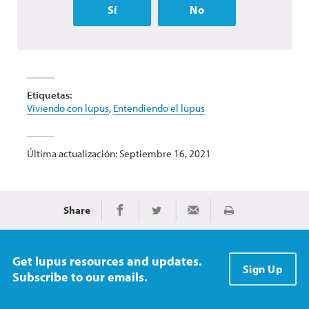
Sí
No
Etiquetas:
Viviendo con lupus
,
Entendiendo el lupus
Última actualización: Septiembre 16, 2021
Share
Imprimir
Share on Facebook
Share on Twitter
Share via Email
Get lupus resources and updates.
Sign Up
Subscribe to our emails.